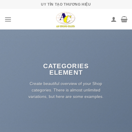
Skip
UY TÍN TẠO THƯƠNG HIỆU
to
content
CATEGORIES
ELEMENT
Create beautiful overview of your Shop
categories. There is almost unlimited
variations, but here are some examples.