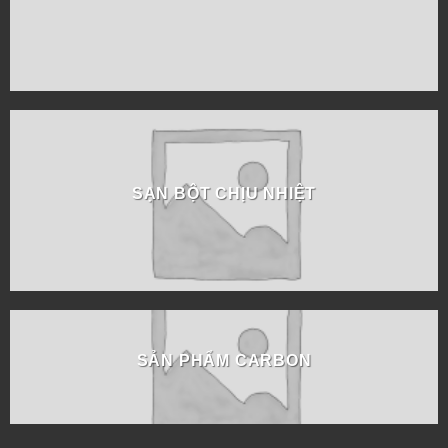
SẠN BỘT CHỊU NHIỆT
SẢN PHẨM CARBON