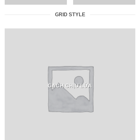
GRID STYLE
GẠCH CHỊU LỬA