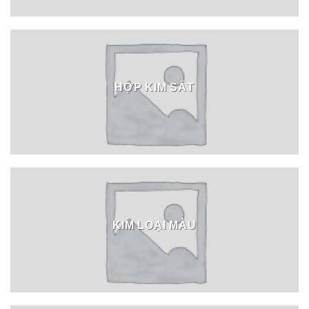
HỢP KIM SẮT
KIM LOẠI MÀU