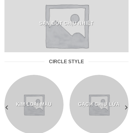
SẠN BỘT CHỊU NHIỆT
CIRCLE STYLE
KIM LOẠI MÀU
GẠCH CHỊU LỬA