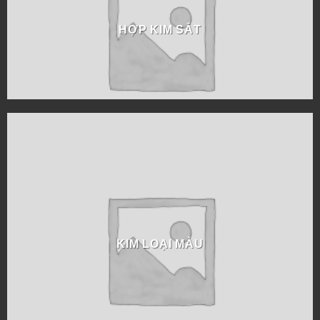
HỢP KIM SẮT
KIM LOẠI MÀU