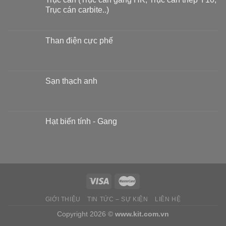
Trục cán carbite..)
Than điện cực phế
Sạn thạch anh
Hạt biến tính - Gang
GIỚI THIỆU
TIN TỨC – SỰ KIỆN
LIÊN HỆ
Copyright 2026 ©
www.kit.com.vn