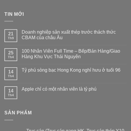
TIN MỚI
Doanh nghiệp sản xuất thép trước thách thức
21
CBAM của châu Âu
Th9
100 Nhân Viên Full Time – Bếp/Bán Hàng/Giao
25
Hàng Khu Vực Thái Nguyên
Th4
Tỷ phú sòng bạc Hong Kong nghỉ hưu ở tuổi 96
14
Th4
Apple chỉ có một nhân viên là tỷ phú
14
Th4
SẢN PHẨM
Trục cán (Trục cán gang HK, Trục cán thép Y10,