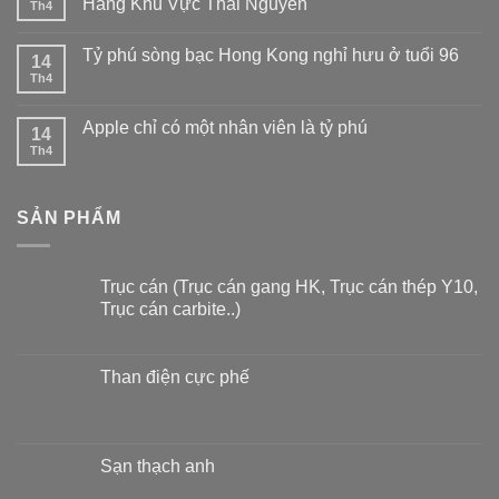
Hàng Khu Vực Thái Nguyên
Th4
Tỷ phú sòng bạc Hong Kong nghỉ hưu ở tuổi 96
14
Th4
Apple chỉ có một nhân viên là tỷ phú
14
Th4
SẢN PHẨM
Trục cán (Trục cán gang HK, Trục cán thép Y10,
Trục cán carbite..)
Than điện cực phế
Sạn thạch anh