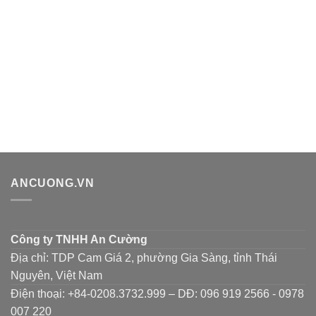
ANCUONG.VN
Công ty TNHH An Cường
Địa chỉ: TDP Cam Giá 2, phường Gia Sàng, tỉnh Thái
Nguyên, Việt Nam
Điện thoại: +84-0208.3732.999 – DĐ: 096 919 2566 - 0978
007 220